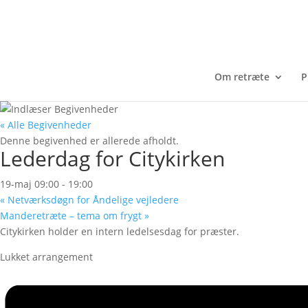
Om retræte
P
« Alle Begivenheder
Denne begivenhed er allerede afholdt.
Lederdag for Citykirken
19-maj 09:00
-
19:00
«
Netværksdøgn for Åndelige vejledere
Manderetræte – tema om frygt
»
Citykirken holder en intern ledelsesdag for præster.
Lukket arrangement